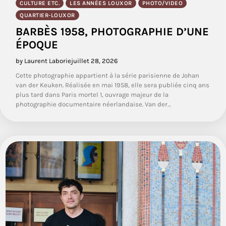
CULTURE ETC.
LES ANNÉES LOUXOR
PHOTO/VIDEO
QUARTIER-LOUXOR
BARBÈS 1958, PHOTOGRAPHIE D’UNE
ÉPOQUE
by Laurent Laborie
juillet 28, 2026
Cette photographie appartient à la série parisienne de Johan
van der Keuken. Réalisée en mai 1958, elle sera publiée cinq ans
plus tard dans Paris mortel 1, ouvrage majeur de la
photographie documentaire néerlandaise. Van der…