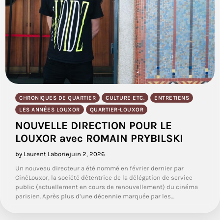
CHRONIQUES DE QUARTIER
CULTURE ETC.
ENTRETIENS
LES ANNÉES LOUXOR
QUARTIER-LOUXOR
NOUVELLE DIRECTION POUR LE
LOUXOR avec ROMAIN PRYBILSKI
by Laurent Laborie
juin 2, 2026
Un nouveau directeur a été nommé en février dernier par
CinéLouxor, la société détentrice de la délégation de service
public (actuellement en cours de renouvellement) du cinéma
parisien. Après plus d’une décennie marquée par les…