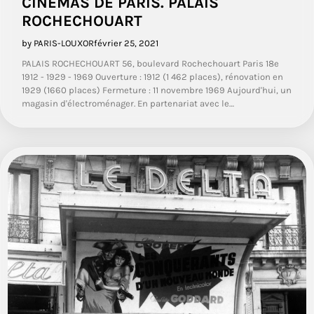
CINÉMAS DE PARIS. PALAIS
ROCHECHOUART
by PARIS-LOUXOR
février 25, 2021
PALAIS ROCHECHOUART 56, boulevard Rochechouart Paris 18e
1912 - 1929 - 1969 Ouverture : 1912 (1 462 places), rénovation en
1929 (1660 places) Fermeture : 11 novembre 1969 Aujourd'hui, un
magasin d'électroménager. En partenariat avec le…