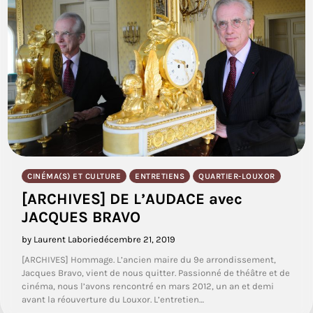
CINÉMA(S) ET CULTURE
ENTRETIENS
QUARTIER-LOUXOR
[ARCHIVES] DE L’AUDACE avec
JACQUES BRAVO
by Laurent Laborie
décembre 21, 2019
[ARCHIVES] Hommage. L’ancien maire du 9e arrondissement,
Jacques Bravo, vient de nous quitter. Passionné de théâtre et de
cinéma, nous l’avons rencontré en mars 2012, un an et demi
avant la réouverture du Louxor. L’entretien…