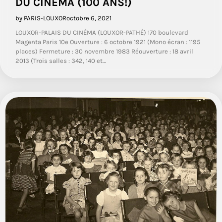
DU CINÉMA (100 ANS!)
by PARIS-LOUXOR
octobre 6, 2021
LOUXOR-PALAIS DU CINÉMA (LOUXOR-PATHÉ) 170 boulevard
Magenta Paris 10e Ouverture : 6 octobre 1921 (Mono écran : 1195
places) Fermeture : 30 novembre 1983 Réouverture : 18 avril
2013 (Trois salles : 342, 140 et…