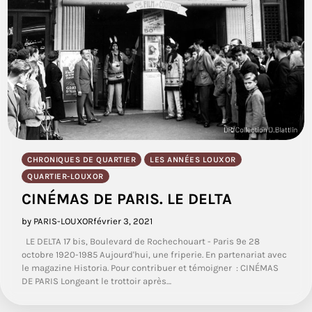
CHRONIQUES DE QUARTIER
LES ANNÉES LOUXOR
QUARTIER-LOUXOR
CINÉMAS DE PARIS. LE DELTA
by PARIS-LOUXOR
février 3, 2021
LE DELTA 17 bis, Boulevard de Rochechouart - Paris 9e 28
octobre 1920-1985 Aujourd'hui, une friperie. En partenariat avec
le magazine Historia. Pour contribuer et témoigner : CINÉMAS
DE PARIS Longeant le trottoir après…