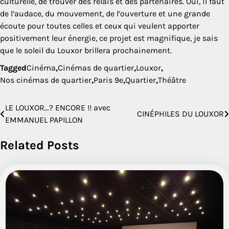
culturelle, de trouver des relais et des partenaires. Oui, il faut
de l’audace, du mouvement, de l’ouverture et une grande
écoute pour toutes celles et ceux qui veulent apporter
positivement leur énergie, ce projet est magnifique, je sais
que le soleil du Louxor brillera prochainement.
Tagged
Cinéma
,
Cinémas de quartier
,
Louxor
,
Nos cinémas de quartier
,
Paris 9e
,
Quartier
,
Théâtre
LE LOUXOR…? ENCORE !! avec
Navigation
CINÉPHILES DU LOUXOR
EMMANUEL PAPILLON
de
Related Posts
l’article