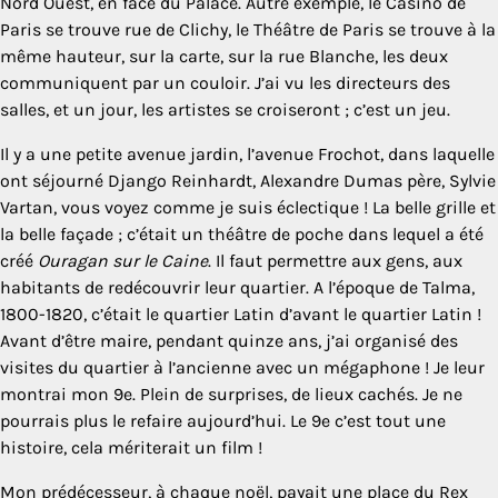
Nord Ouest, en face du Palace. Autre exemple, le Casino de
Paris se trouve rue de Clichy, le Théâtre de Paris se trouve à la
même hauteur, sur la carte, sur la rue Blanche, les deux
communiquent par un couloir. J’ai vu les directeurs des
salles, et un jour, les artistes se croiseront ; c’est un jeu.
Il y a une petite avenue jardin, l’avenue Frochot, dans laquelle
ont séjourné Django Reinhardt, Alexandre Dumas père, Sylvie
Vartan, vous voyez comme je suis éclectique ! La belle grille et
la belle façade ; c’était un théâtre de poche dans lequel a été
créé
Ouragan sur le Caine
. Il faut permettre aux gens, aux
habitants de redécouvrir leur quartier. A l’époque de Talma,
1800-1820, c’était le quartier Latin d’avant le quartier Latin !
Avant d’être maire, pendant quinze ans, j’ai organisé des
visites du quartier à l’ancienne avec un mégaphone ! Je leur
montrai mon 9e. Plein de surprises, de lieux cachés. Je ne
pourrais plus le refaire aujourd’hui. Le 9e c’est tout une
histoire, cela mériterait un film !
Mon prédécesseur, à chaque noël, payait une place du Rex