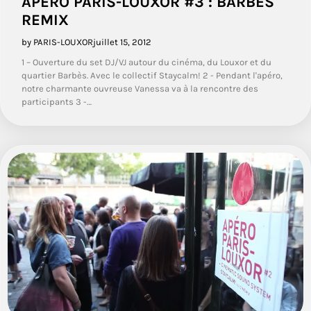
APÉRO PARIS-LOUXOR #3 : BARBÈS
REMIX
by PARIS-LOUXOR
juillet 15, 2012
1 – Ouverture du set DJ/VJ autour du cinéma, du Louxor et du
quartier Barbès. Avec le collectif Staycalm! 2 - Pendant l'apéro,
notre charmante ouvreuse Vanessa va à la rencontre des
participants 3 -…