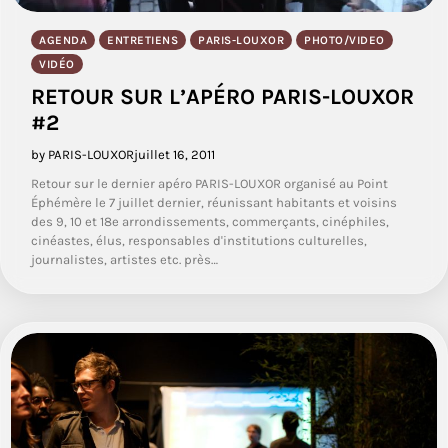
AGENDA
ENTRETIENS
PARIS-LOUXOR
PHOTO/VIDEO
VIDÉO
RETOUR SUR L’APÉRO PARIS-LOUXOR
#2
by PARIS-LOUXOR
juillet 16, 2011
Retour sur le dernier apéro PARIS-LOUXOR organisé au Point
Éphémère le 7 juillet dernier, réunissant habitants et voisins
des 9, 10 et 18e arrondissements, commerçants, cinéphiles,
cinéastes, élus, responsables d'institutions culturelles,
journalistes, artistes etc. près…