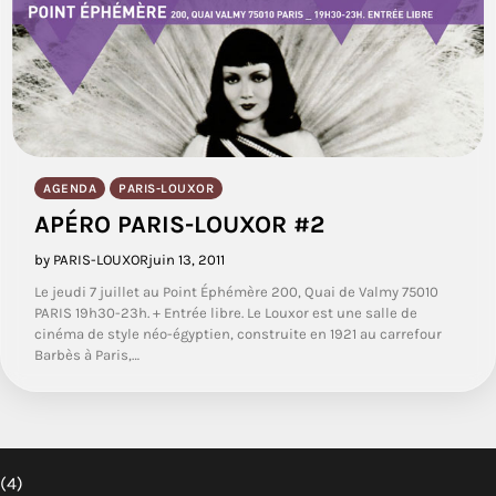
AGENDA
PARIS-LOUXOR
APÉRO PARIS-LOUXOR #2
by PARIS-LOUXOR
juin 13, 2011
Le jeudi 7 juillet au Point Éphémère 200, Quai de Valmy 75010
PARIS 19h30-23h. + Entrée libre. Le Louxor est une salle de
cinéma de style néo-égyptien, construite en 1921 au carrefour
Barbès à Paris,…
(4)