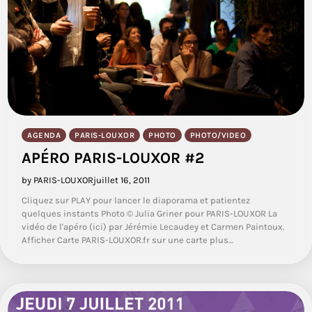
AGENDA
PARIS-LOUXOR
PHOTO
PHOTO/VIDEO
APÉRO PARIS-LOUXOR #2
by PARIS-LOUXOR
juillet 16, 2011
Cliquez sur PLAY pour lancer le diaporama et patientez
quelques instants Photo © Julia Griner pour PARIS-LOUXOR La
vidéo de l'apéro (ici) par Jérémie Lecaudey et Carmen Paintoux.
Afficher Carte PARIS-LOUXOR.fr sur une carte plus…