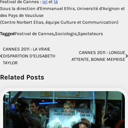
Festival de Cannes :
ici
et
là
Sous la direction d’Emmanuel Ethis, Université d’Avignon et
des Pays de Vaucluse
(Centre Norbert Elias, équipe Culture et Communication)
Tagged
Festival de Cannes
,
Sociologie
,
Spectateurs
CANNES 2011 : LA VRAIE
Navigation
CANNES 2011 : LONGUE
DISPARITION D’ELISABETH
ATTENTE, BONNE MEPRISE
de
TAYLOR
l’article
Related Posts