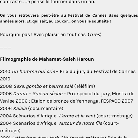
contraste… Je pense le tourner dans un an.
On vous retrouvera peut-être au Festival de Cannes dans quelques
années alors. Et, qui sait, au Louxor… on vous le souhaite !
Pourquoi pas ! Avec plaisir en tout cas. (
rires
)
___
Filmographie de Mahamat-Saleh Haroun
2010
Un homme qui crie
– Prix du jury du Festival de Cannes
2010
2008
Sexe, gombo et beurre salé
(Téléfilm)
2006
Daratt – Saison sèche
– Prix spécial du jury, Mostra de
Venise 2006 ; Etalon de bronze de Yennenga, FESPACO 2007
2006
Kalala
(documentaire)
2004 Scénarios d’Afrique:
L’arbre et le vent
(court-métrage)
2004 Scénarios d’Afrique:
Autour de notre fils
(court-
métrage)
2001
Letter from New-York City
(court-métrage) Prix de la