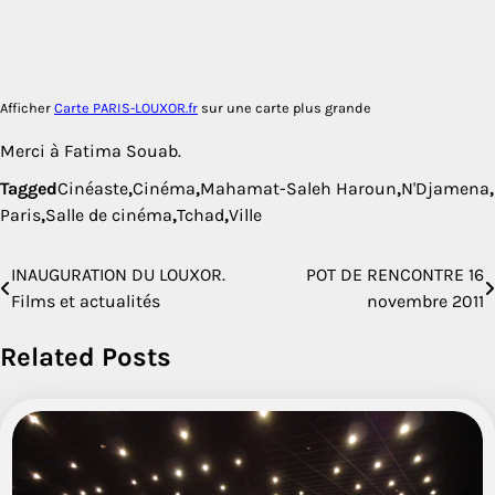
Afficher
Carte PARIS-LOUXOR.fr
sur une carte plus grande
Merci à Fatima Souab.
Tagged
Cinéaste
,
Cinéma
,
Mahamat-Saleh Haroun
,
N'Djamena
,
Paris
,
Salle de cinéma
,
Tchad
,
Ville
INAUGURATION DU LOUXOR.
POT DE RENCONTRE 16
Navigation
Films et actualités
novembre 2011
de
Related Posts
l’article