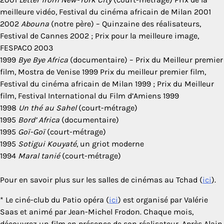
meilleure vidéo, Festival du cinéma africain de Milan 2001
2002
Abouna
(notre père) – Quinzaine des réalisateurs,
Festival de Cannes 2002 ; Prix pour la meilleure image,
FESPACO 2003
1999
Bye Bye Africa
(documentaire) – Prix du Meilleur premier
film, Mostra de Venise 1999 Prix du meilleur premier film,
Festival du cinéma africain de Milan 1999 ; Prix du Meilleur
film, Festival International du Film d’Amiens 1999
1998
Un thé au Sahel
(court-métrage)
1995
Bord’ Africa
(documentaire)
1995
Goï-Goï
(court-métrage)
1995
Sotigui Kouyaté
, un griot moderne
1994
Maral tanié
(court-métrage)
Pour en savoir plus sur les salles de cinémas au Tchad (
ici
).
* Le ciné-club du Patio opéra (
ici
) est organisé par Valérie
Saas et animé par Jean-Michel Frodon. Chaque mois,
découvrez un film en présence de son réalisateur. Après Alain