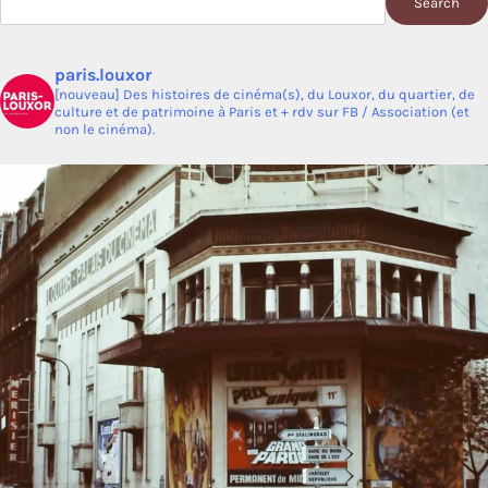
Search
paris.louxor
[nouveau] Des histoires de cinéma(s), du Louxor, du quartier, de
culture et de patrimoine à Paris et + rdv sur FB / Association (et
non le cinéma).