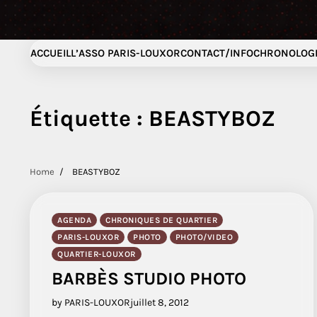
ACCUEIL
L’ASSO PARIS-LOUXOR
CONTACT/INFO
CHRONOLOGI
Étiquette :
BEASTYBOZ
Home
BEASTYBOZ
AGENDA
CHRONIQUES DE QUARTIER
PARIS-LOUXOR
PHOTO
PHOTO/VIDEO
QUARTIER-LOUXOR
BARBÈS STUDIO PHOTO
by PARIS-LOUXOR
juillet 8, 2012