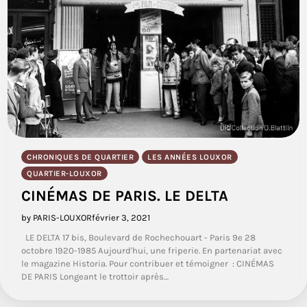
CHRONIQUES DE QUARTIER
LES ANNÉES LOUXOR
QUARTIER-LOUXOR
CINÉMAS DE PARIS. LE DELTA
by PARIS-LOUXOR
février 3, 2021
LE DELTA 17 bis, Boulevard de Rochechouart - Paris 9e 28
octobre 1920-1985 Aujourd'hui, une friperie. En partenariat avec
le magazine Historia. Pour contribuer et témoigner : CINÉMAS
DE PARIS Longeant le trottoir après…