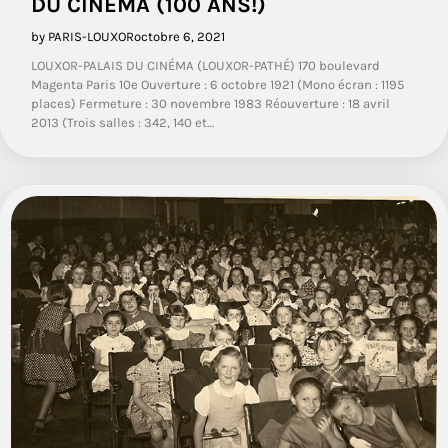
DU CINÉMA (100 ANS!)
by PARIS-LOUXOR
octobre 6, 2021
LOUXOR-PALAIS DU CINÉMA (LOUXOR-PATHÉ) 170 boulevard
Magenta Paris 10e Ouverture : 6 octobre 1921 (Mono écran : 1195
places) Fermeture : 30 novembre 1983 Réouverture : 18 avril
2013 (Trois salles : 342, 140 et…