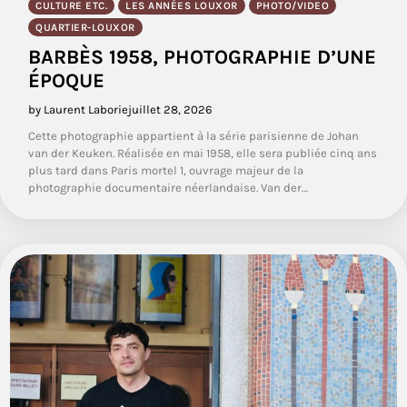
CULTURE ETC.
LES ANNÉES LOUXOR
PHOTO/VIDEO
QUARTIER-LOUXOR
BARBÈS 1958, PHOTOGRAPHIE D’UNE
ÉPOQUE
by Laurent Laborie
juillet 28, 2026
Cette photographie appartient à la série parisienne de Johan
van der Keuken. Réalisée en mai 1958, elle sera publiée cinq ans
plus tard dans Paris mortel 1, ouvrage majeur de la
photographie documentaire néerlandaise. Van der…