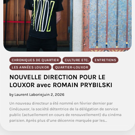
CHRONIQUES DE QUARTIER
CULTURE ETC.
ENTRETIENS
LES ANNÉES LOUXOR
QUARTIER-LOUXOR
NOUVELLE DIRECTION POUR LE
LOUXOR avec ROMAIN PRYBILSKI
by Laurent Laborie
juin 2, 2026
Un nouveau directeur a été nommé en février dernier par
CinéLouxor, la société détentrice de la délégation de service
public (actuellement en cours de renouvellement) du cinéma
parisien. Après plus d’une décennie marquée par les…