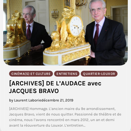
CINÉMA(S) ET CULTURE
ENTRETIENS
QUARTIER-LOUXOR
[ARCHIVES] DE L’AUDACE avec
JACQUES BRAVO
by Laurent Laborie
décembre 21, 2019
[ARCHIVES] Hommage. L’ancien maire du 9e arrondissement,
Jacques Bravo, vient de nous quitter. Passionné de théâtre et de
cinéma, nous l’avons rencontré en mars 2012, un an et demi
avant la réouverture du Louxor. L’entretien…