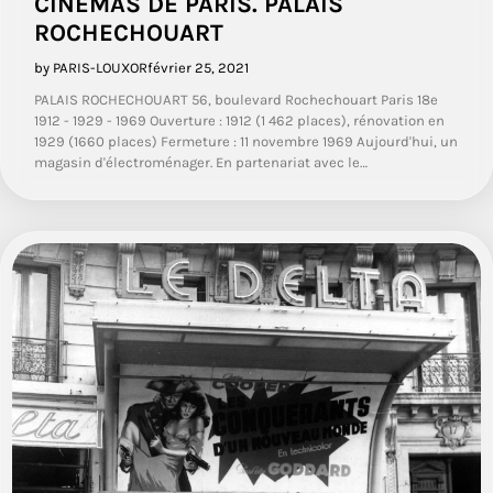
CINÉMAS DE PARIS. PALAIS
ROCHECHOUART
by PARIS-LOUXOR
février 25, 2021
PALAIS ROCHECHOUART 56, boulevard Rochechouart Paris 18e
1912 - 1929 - 1969 Ouverture : 1912 (1 462 places), rénovation en
1929 (1660 places) Fermeture : 11 novembre 1969 Aujourd'hui, un
magasin d'électroménager. En partenariat avec le…