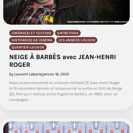
CINÉMA(S) ET CULTURE
ENTRETIENS
HISTOIRE(S) DE CINÉMA
LES ANNÉES LOUXOR
QUARTIER-LOUXOR
NEIGE À BARBÈS avec JEAN-HENRI
ROGER
by Laurent Laborie
janvier 16, 2013
Nous avons rencontré le cinéaste militant [1] Jean-Henri Roger
le 15 novembre dernier à l’occasion de la sortie en DVD de Neige
[2], film qu’il réalisa, entre Pigalle et Barbès, en 1980, avec sa
compagne…