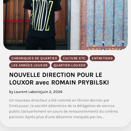
CHRONIQUES DE QUARTIER
CULTURE ETC.
ENTRETIENS
LES ANNÉES LOUXOR
QUARTIER-LOUXOR
NOUVELLE DIRECTION POUR LE
LOUXOR avec ROMAIN PRYBILSKI
by Laurent Laborie
juin 2, 2026
Un nouveau directeur a été nommé en février dernier par
CinéLouxor, la société détentrice de la délégation de service
public (actuellement en cours de renouvellement) du cinéma
parisien. Après plus d’une décennie marquée par les…