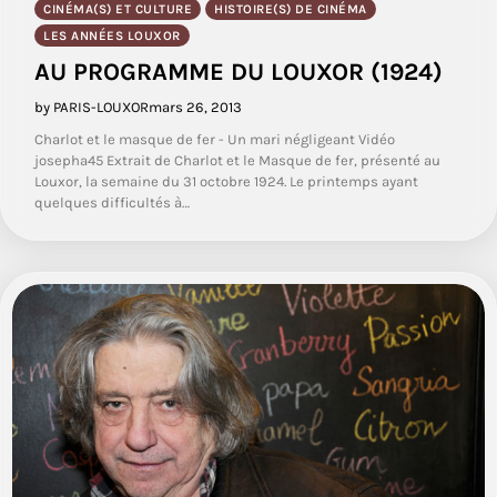
CINÉMA(S) ET CULTURE
HISTOIRE(S) DE CINÉMA
LES ANNÉES LOUXOR
AU PROGRAMME DU LOUXOR (1924)
by PARIS-LOUXOR
mars 26, 2013
Charlot et le masque de fer - Un mari négligeant Vidéo
josepha45 Extrait de Charlot et le Masque de fer, présenté au
Louxor, la semaine du 31 octobre 1924. Le printemps ayant
quelques difficultés à…