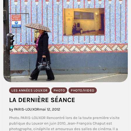
LES ANNÉES LOUXOR
PHOTO
PHOTO/VIDEO
LA DERNIÈRE SÉANCE
by PARIS-LOUXOR
mai 12, 2012
Photo. PARIS-LOUXOR Rencontré lors de la toute première visite
publique du Louxor en juin 2010, Jean-François Chaput est
photographe, cinéphile et amoureux des salles de cinéma. Il a