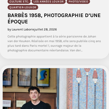
CULTURE ETC.
LES ANNÉES LOUXOR
PHOTO/VIDEO
QUARTIER-LOUXOR
BARBÈS 1958, PHOTOGRAPHIE D’UNE
ÉPOQUE
by Laurent Laborie
juillet 28, 2026
Cette photographie appartient à la série parisienne de Johan
van der Keuken. Réalisée en mai 1958, elle sera publiée cinq ans
plus tard dans Paris mortel 1, ouvrage majeur de la
photographie documentaire néerlandaise. Van der…