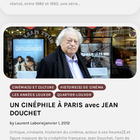
réalisé, entre 1982 et 1992, une série…
CINÉMA(S) ET CULTURE
HISTOIRE(S) DE CINÉMA
LES ANNÉES LOUXOR
QUARTIER-LOUXOR
UN CINÉPHILE À PARIS avec JEAN
DOUCHET
by Laurent Laborie
janvier 1, 2012
Critique, cinéaste, historien du cinéma, acteur à ses heures[1] et
figure majeure de la cinéphilie française. Jean Douchet, l'ami de