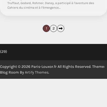
Truffaut, Godard, Rohmer, Daney, a participé à l'aventure des
Cahiers du cinéma et à l’émergence…
Pagination
1
2
des
publications
(29)
Copyright © 2026 Paris-Louxor.fr All Rights Reserved. Theme:
Blog Room By
Artify Themes
.