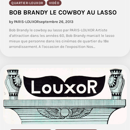
QUARTIER-LOUXOR
VIDÉO
BOB BRANDY LE COWBOY AU LASSO
by PARIS-LOUXOR
septembre 26, 2013
Bob Brandy le cowboy au lasso par PARIS-LOUXOR Artiste
d'attraction dans les années 60, Bob Brandy maniait le lasso
mieux que personne dans les cinémas de quartier du 18e
arrondissement. A l'occasion de l'exposition Nos…