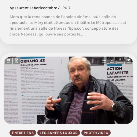
by Laurent Laborie
octobre 2, 2017
Alors que la renaissance de l’ancien cinéma, puis salle de
spectacle, Le Méry était attendue en théâtre Le Métropole... c’est
finalement une salle de fitness “Episod”, concept-store des
clubs Neoness, qui ouvre ses portes le…
ENTRETIENS
LES ANNÉES LOUXOR
PHOTO/VIDEO