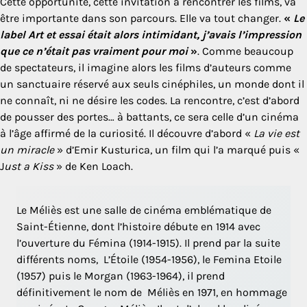
Cette opportunité, cette invitation à rencontrer les films, va
être importante dans son parcours. Elle va tout changer.
«
Le
label Art et essai était alors intimidant, j’avais l’impression
que ce n’était pas vraiment pour moi
»
. Comme beaucoup
de spectateurs, il imagine alors les films d’auteurs comme
un sanctuaire réservé aux seuls cinéphiles, un monde dont il
ne connaît, ni ne désire les codes. La rencontre, c’est d’abord
de pousser des portes… à battants, ce sera celle d’un cinéma
à l’âge affirmé de la curiosité. Il découvre d’abord «
La vie est
un miracle
» d’Emir Kusturica, un film qui l’a marqué puis «
J
ust a Kiss
» de Ken Loach.
Le Méliès est une salle de cinéma emblématique de
Saint-Étienne, dont l’histoire débute en 1914 avec
l’ouverture du Fémina (1914-1915). Il prend par la suite
différents noms, L’Étoile (1954-1956), le Femina Etoile
(1957) puis le Morgan (1963-1964), il prend
définitivement le nom de Méliès en 1971, en hommage