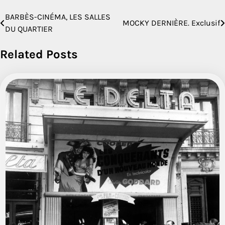
BARBÈS-CINÉMA, LES SALLES
Navigation
MOCKY DERNIÈRE. Exclusif
DU QUARTIER
de
Related Posts
l’article