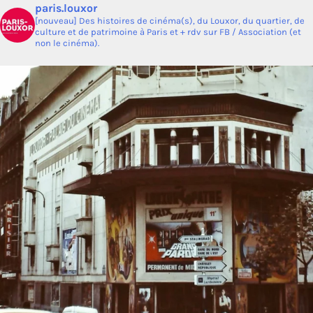
paris.louxor
[nouveau] Des histoires de cinéma(s), du Louxor, du quartier, de
culture et de patrimoine à Paris et + rdv sur FB / Association (et
non le cinéma).