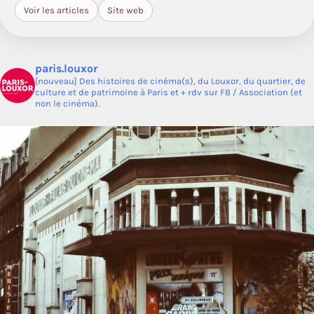
Voir les articles
Site web
paris.louxor
[nouveau] Des histoires de cinéma(s), du Louxor, du quartier, de
culture et de patrimoine à Paris et + rdv sur FB / Association (et
non le cinéma).