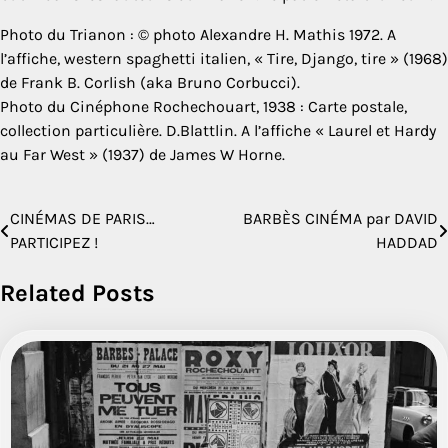
Photo du Trianon : © photo Alexandre H. Mathis 1972. A
l’affiche, western spaghetti italien, « Tire, Django, tire » (1968)
de Frank B. Corlish (aka Bruno Corbucci).
Photo du Cinéphone Rochechouart, 1938 : Carte postale,
collection particulière. D.Blattlin. A l’affiche « Laurel et Hardy
au Far West » (1937) de James W Horne.
CINÉMAS DE PARIS…
BARBÈS CINÉMA par DAVID
Navigation
PARTICIPEZ !
HADDAD
de
Related Posts
l’article