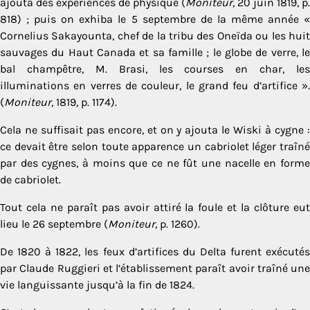
ajouta des expé­riences de physique (
Moniteur
, 20 juin 1819, p.
818) ; puis on exhiba le 5 septembre de la même année «
Cornelius Sakayounta, chef de la tribu des Oneïda ou les huit
sauvages du Haut Canada et sa famille ; le globe de verre, le
bal champêtre, M. Brasi, les courses en char, les
illuminations en verres de couleur, le grand feu d’artifice ».
(
Moniteur
, 1819, p. 1174).
Cela ne suffisait pas encore, et on y ajouta le Wiski à cygne :
ce devait être selon toute apparence un cabriolet léger traîné
par des cygnes, à moins que ce ne fût une nacelle en forme
de cabriolet.
Tout cela ne paraît pas avoir attiré la foule et la clôture eut
lieu le 26 septembre (
Moniteur
, p. 1260).
De 1820 à 1822, les feux d’artifices du Delta furent exécutés
par Claude Ruggieri et l’établissement paraît avoir traîné une
vie languissante jusqu’à la fin de 1824.