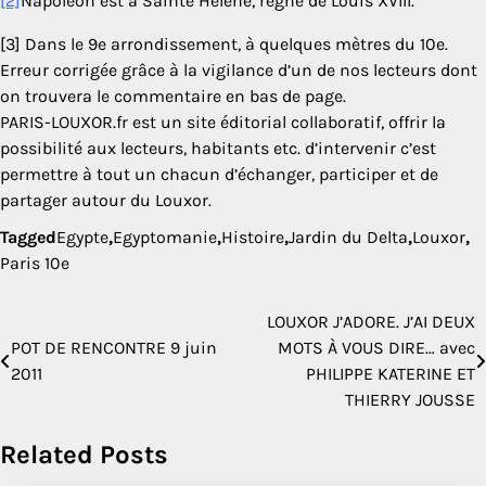
[2]
Napoléon est à Sainte Hélène, règne de Louis XVIII.
[3] Dans le 9e arrondissement, à quelques mètres du 10e.
Erreur corrigée grâce à la vigilance d’un de nos lecteurs dont
on trouvera le commentaire en bas de page.
PARIS-LOUXOR.fr est un site éditorial collaboratif, offrir la
possibilité aux lecteurs, habitants etc. d’intervenir c’est
permettre à tout un chacun d’échanger, participer et de
partager autour du Louxor.
Tagged
Egypte
,
Egyptomanie
,
Histoire
,
Jardin du Delta
,
Louxor
,
Paris 10e
LOUXOR J’ADORE. J’AI DEUX
Navigation
POT DE RENCONTRE 9 juin
MOTS À VOUS DIRE… avec
de
2011
PHILIPPE KATERINE ET
THIERRY JOUSSE
l’article
Related Posts