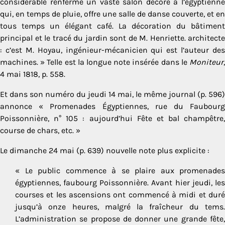
considérable renferme un vaste salon décoré à l’égyptienne
qui, en temps de pluie, offre une salle de danse couverte, et en
tous temps un élégant café. La décoration du bâtiment
principal et le tracé du jardin sont de M. Henriette. architecte
: c’est M. Hoyau, ingé­nieur-mécanicien qui est l’auteur des
machines. » Telle est la longue note insérée dans le
Moniteur
,
4 mai 1818, p. 558.
Et dans son numéro du jeudi 14 mai, le même journal (p. 596)
annonce « Promenades Égyptiennes, rue du Faubourg
Poissonnière, n° 105 : aujourd’hui Fête et bal champêtre,
course de chars, etc. »
Le dimanche 24 mai (p. 639) nouvelle note plus explicite :
« Le public commence à se plaire aux promenades
égyptiennes, faubourg Poissonnière. Avant hier jeudi, les
courses et les ascensions ont commencé à midi et duré
jusqu’à onze heures, malgré la fraîcheur du tems.
L’administration se propose de donner une grande fête,