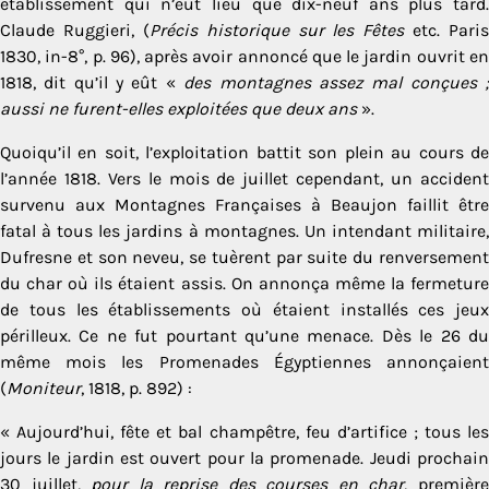
établissement qui n’eut lieu que dix-neuf ans plus tard.
Claude Ruggieri, (
Précis historique sur les Fêtes
etc. Paris
1830, in-8°, p. 96), après avoir annoncé que le jardin ouvrit en
1818, dit qu’il y eût «
des montagnes assez mal conçues 
aussi ne furent-elles exploitées que deux ans
».
Quoiqu’il en soit, l’exploitation battit son plein au cours de
l’année 1818. Vers le mois de juillet cependant, un accident
survenu aux Montagnes Françaises à Beaujon faillit être
fatal à tous les jardins à montagnes. Un intendant militaire,
Dufresne et son neveu, se tuèrent par suite du renversement
du char où ils étaient assis. On annonça même la fermeture
de tous les établissements où étaient installés ces jeux
périlleux. Ce ne fut pourtant qu’une menace. Dès le 26 du
même mois les Promenades Égyptiennes annonçaient
(
Moniteur
, 1818, p. 892) :
« Aujourd’hui, fête et bal champêtre, feu d’artifice ; tous les
jours le jardin est ouvert pour la promenade. Jeudi prochain
30 juillet,
pour la reprise des courses en char
,
premièr