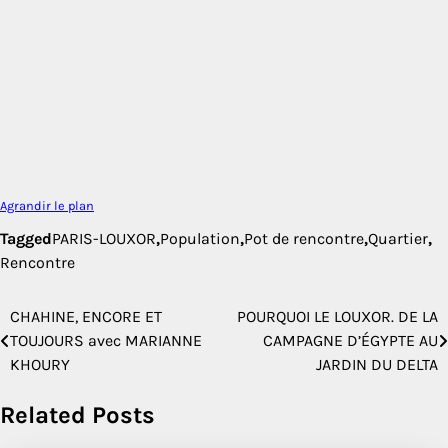
Agrandir le plan
Tagged
PARIS-LOUXOR
,
Population
,
Pot de rencontre
,
Quartier
,
Rencontre
CHAHINE, ENCORE ET
POURQUOI LE LOUXOR. DE LA
Navigation
TOUJOURS avec MARIANNE
CAMPAGNE D’ÉGYPTE AU
de
KHOURY
JARDIN DU DELTA
l’article
Related Posts