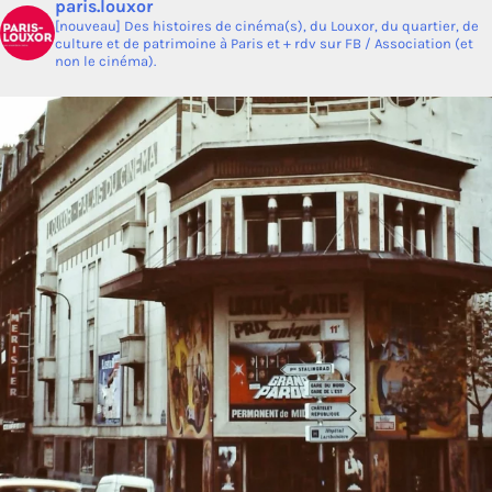
paris.louxor
[nouveau] Des histoires de cinéma(s), du Louxor, du quartier, de
culture et de patrimoine à Paris et + rdv sur FB / Association (et
non le cinéma).