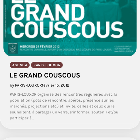
AGENDA
PARIS-LOUXOR
LE GRAND COUSCOUS
by PARIS-LOUXOR
février 15, 2012
PARIS-LOUXOR organise des rencontres régulières avec la
population (pots de rencontre, apéros, présence sur les
marchés, projections etc.) et invite, celles et ceux qui le
souhaitent, à partager un verre, s’informer, soutenir et/ou
participer à…