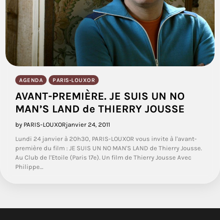
AGENDA
PARIS-LOUXOR
AVANT-PREMIÈRE. JE SUIS UN NO
MAN’S LAND de THIERRY JOUSSE
by PARIS-LOUXOR
janvier 24, 2011
Lundi 24 janvier à 20h30, PARIS-LOUXOR vous invite à l'avant-
première du film : JE SUIS UN NO MAN'S LAND de Thierry Jousse.
Au Club de l'Etoile (Paris 17e). Un film de Thierry Jousse Avec
Philippe…