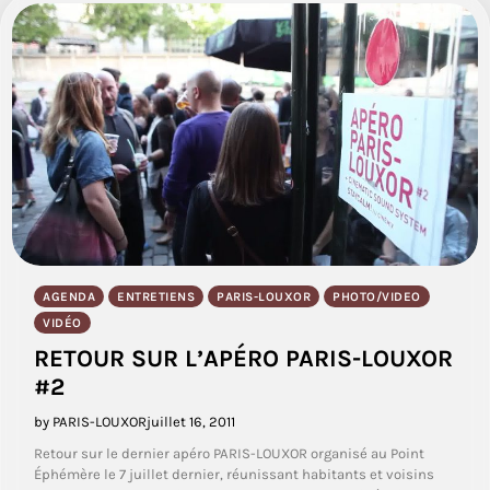
AGENDA
ENTRETIENS
PARIS-LOUXOR
PHOTO/VIDEO
VIDÉO
RETOUR SUR L’APÉRO PARIS-LOUXOR
#2
by PARIS-LOUXOR
juillet 16, 2011
Retour sur le dernier apéro PARIS-LOUXOR organisé au Point
Éphémère le 7 juillet dernier, réunissant habitants et voisins