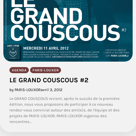
AGENDA
PARIS-LOUXOR
LE GRAND COUSCOUS #2
by PARIS-LOUXOR
avril 3, 2012
Le GRAND COUSCOUS revient, après le succès de la première
édition, nous vous proposons de participer à ce nouveau
rendez-vous convivial autour des ami(e)s, de l'équipe et des
projets de PARIS-LOUXOR. PARIS-LOUXOR organise des
rencontres…