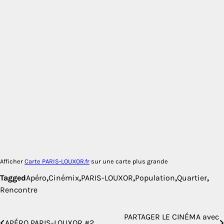
Afficher
Carte PARIS-LOUXOR.fr
sur une carte plus grande
Tagged
Apéro
,
Cinémix
,
PARIS-LOUXOR
,
Population
,
Quartier
,
Rencontre
PARTAGER LE CINÉMA avec
Navigation
APÉRO PARIS-LOUXOR #2