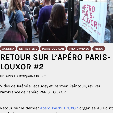
AGENDA
ENTRETIENS
PARIS-LOUXOR
PHOTO/VIDEO
VIDÉO
RETOUR SUR L’APÉRO PARIS-
LOUXOR #2
by PARIS-LOUXOR
juillet 16, 2011
Vidéo de Jérémie Lecaudey et Carmen Paintoux, revivez
l’ambiance de l’apéro PARIS-LOUXOR.
Retour sur le dernier
apéro PARIS-LOUXOR
organisé au Point