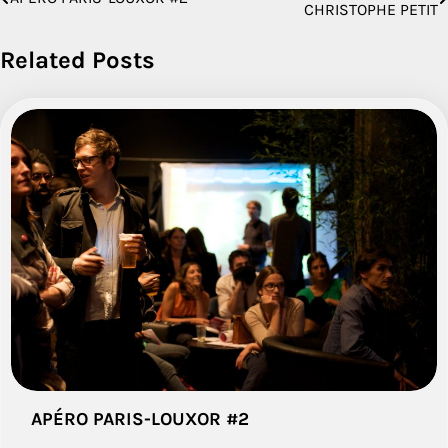
CHRISTOPHE PETIT
de
Related Posts
l’article
APÉRO PARIS-LOUXOR #2