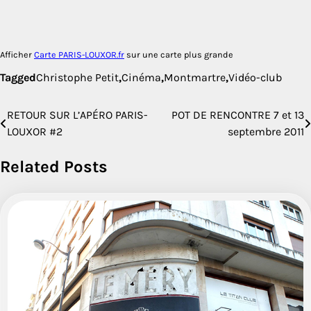
Afficher
Carte PARIS-LOUXOR.fr
sur une carte plus grande
Tagged
Christophe Petit
,
Cinéma
,
Montmartre
,
Vidéo-club
RETOUR SUR L’APÉRO PARIS-
POT DE RENCONTRE 7 et 13
Navigation
LOUXOR #2
septembre 2011
de
Related Posts
l’article