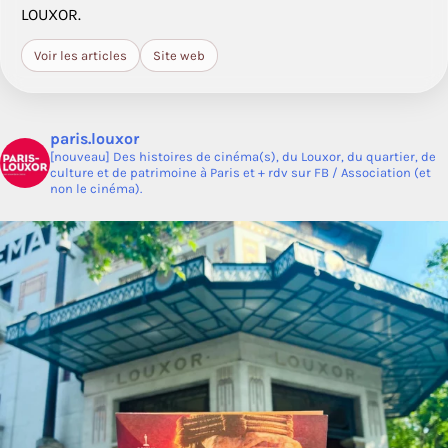
LOUXOR.
Voir les articles
Site web
paris.louxor
[nouveau] Des histoires de cinéma(s), du Louxor, du quartier, de
culture et de patrimoine à Paris et + rdv sur FB / Association (et
non le cinéma).