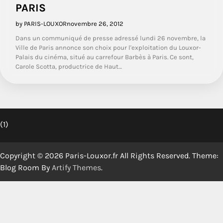
PARIS
by PARIS-LOUXOR
novembre 26, 2012
Dans un communiqué de presse adressé lundi 26 novembre, la
Ville de Paris annonce son choix pour l'exploitation du Louxor-
Palais du cinéma, situé au carrefour Barbès à Paris. Ce sont,
Carole Scotta, productrice de Haut…
(1)
Copyright © 2026 Paris-Louxor.fr All Rights Reserved. Theme:
Blog Room By
Artify Themes
.