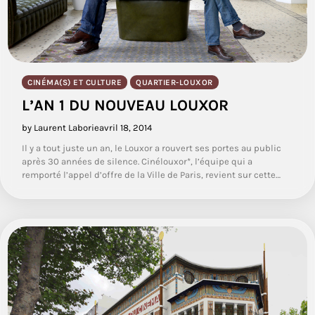
CINÉMA(S) ET CULTURE
QUARTIER-LOUXOR
L’AN 1 DU NOUVEAU LOUXOR
by Laurent Laborie
avril 18, 2014
Il y a tout juste un an, le Louxor a rouvert ses portes au public
après 30 années de silence. Cinélouxor*, l’équipe qui a
remporté l’appel d’offre de la Ville de Paris, revient sur cette…