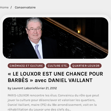
Home
Conservatoire
CINÉMA(S) ET CULTURE
CULTURE ETC.
QUARTIER-LOUXOR
« LE LOUXOR EST UNE CHANCE POUR
BARBÈS » avec DANIEL VAILLANT
by Laurent Laborie
février 21, 2012
PARIS-LOUXOR rencontre les élus. Convaincu du rôle que peut
jouer la culture pour désenclaver et valoriser les quartiers,
Daniel Vaillant, maire (PS) du 18e arrondissement, voit en la
réhabilitation du Louxor une des clefs du…