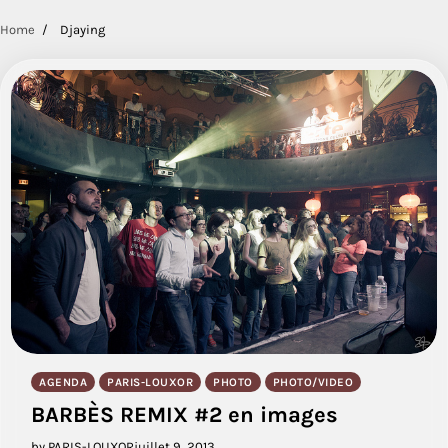
Home
Djaying
AGENDA
PARIS-LOUXOR
PHOTO
PHOTO/VIDEO
BARBÈS REMIX #2 en images
by PARIS-LOUXOR
juillet 9, 2013