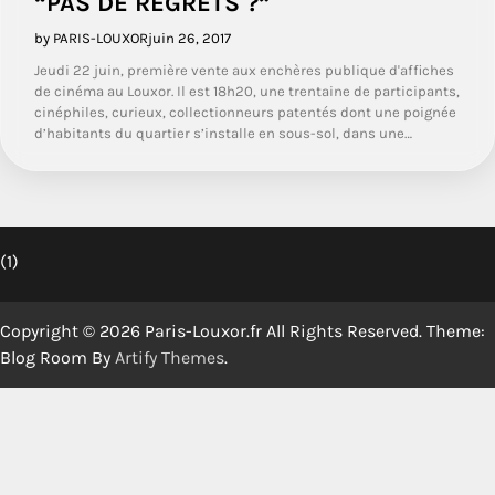
“PAS DE REGRETS ?”
by PARIS-LOUXOR
juin 26, 2017
Jeudi 22 juin, première vente aux enchères publique d'affiches
de cinéma au Louxor. Il est 18h20, une trentaine de participants,
cinéphiles, curieux, collectionneurs patentés dont une poignée
d’habitants du quartier s’installe en sous-sol, dans une…
(1)
Copyright © 2026 Paris-Louxor.fr All Rights Reserved. Theme:
Blog Room By
Artify Themes
.