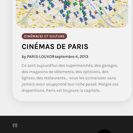
CINÉMA(S) ET CULTURE
CINÉMAS DE PARIS
by PARIS-LOUXOR
septembre 4, 2013
Ce sont aujourd'hui des supermarchés, des garages,
des magasins de vêtements, des opticiens, des
églises, des restaurants... vous les connaissez sans
jamais avoir soupçonné leur riche passé. Malgré ces
disparitions, Paris est toujours la capitale…
(1)