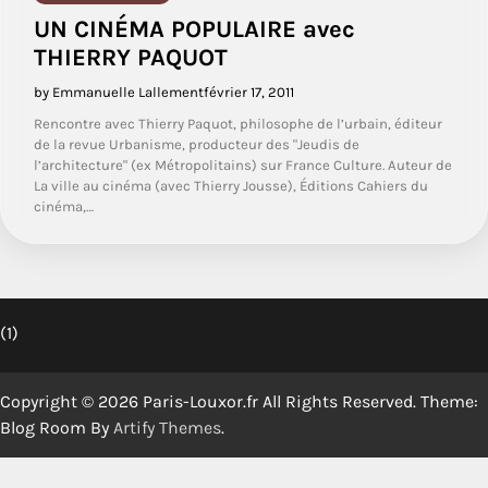
UN CINÉMA POPULAIRE avec
THIERRY PAQUOT
by Emmanuelle Lallement
février 17, 2011
Rencontre avec Thierry Paquot, philosophe de l’urbain, éditeur
de la revue Urbanisme, producteur des "Jeudis de
l’architecture" (ex Métropolitains) sur France Culture. Auteur de
La ville au cinéma (avec Thierry Jousse), Éditions Cahiers du
cinéma,…
(1)
Copyright © 2026 Paris-Louxor.fr All Rights Reserved. Theme:
Blog Room By
Artify Themes
.