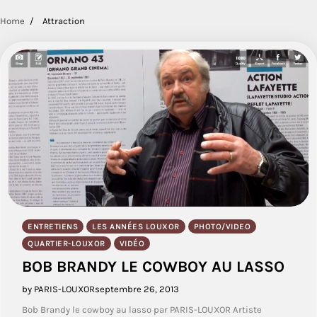
Home
Attraction
ENTRETIENS
LES ANNÉES LOUXOR
PHOTO/VIDEO
QUARTIER-LOUXOR
VIDÉO
BOB BRANDY LE COWBOY AU LASSO
by PARIS-LOUXOR
septembre 26, 2013
Bob Brandy le cowboy au lasso par PARIS-LOUXOR Artiste