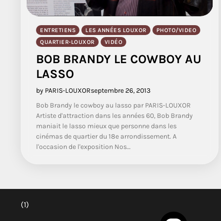
ENTRETIENS
LES ANNÉES LOUXOR
PHOTO/VIDEO
QUARTIER-LOUXOR
VIDÉO
BOB BRANDY LE COWBOY AU
LASSO
by PARIS-LOUXOR
septembre 26, 2013
Bob Brandy le cowboy au lasso par PARIS-LOUXOR
Artiste d'attraction dans les années 60, Bob Brandy
maniait le lasso mieux que personne dans les
cinémas de quartier du 18e arrondissement. A
l'occasion de l'exposition Nos…
(1)