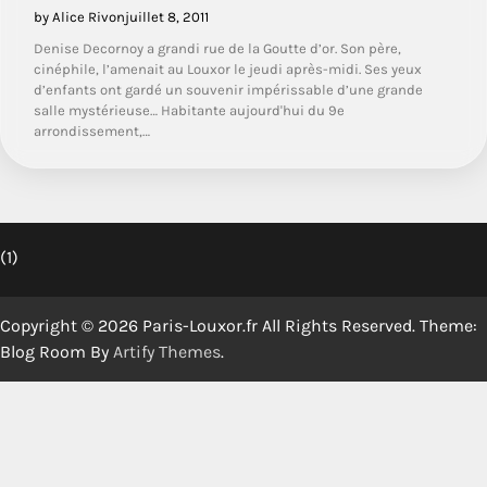
by Alice Rivon
juillet 8, 2011
Denise Decornoy a grandi rue de la Goutte d’or. Son père,
cinéphile, l’amenait au Louxor le jeudi après-midi. Ses yeux
d’enfants ont gardé un souvenir impérissable d’une grande
salle mystérieuse… Habitante aujourd'hui du 9e
arrondissement,…
(1)
Copyright © 2026 Paris-Louxor.fr All Rights Reserved. Theme:
Blog Room By
Artify Themes
.