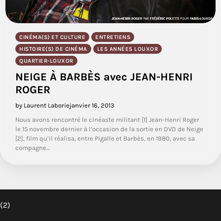
CINÉMA(S) ET CULTURE
ENTRETIENS
HISTOIRE(S) DE CINÉMA
LES ANNÉES LOUXOR
QUARTIER-LOUXOR
NEIGE À BARBÈS avec JEAN-HENRI
ROGER
by Laurent Laborie
janvier 16, 2013
Nous avons rencontré le cinéaste militant [1] Jean-Henri Roger
le 15 novembre dernier à l’occasion de la sortie en DVD de Neige
[2], film qu’il réalisa, entre Pigalle et Barbès, en 1980, avec sa
compagne…
(2)