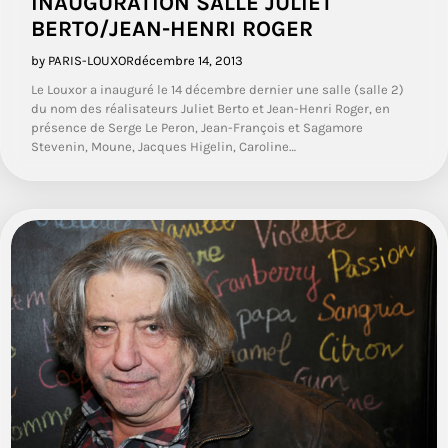
INAUGURATION SALLE JULIET
BERTO/JEAN-HENRI ROGER
by PARIS-LOUXOR
décembre 14, 2013
Le Louxor a inauguré le 14 décembre dernier une salle (salle 2)
du nom des réalisateurs Juliet Berto et Jean-Henri Roger, en
présence de Serge Le Peron, Jean-François et Sagamore
Stevenin, Moune, Jacques Higelin, Caroline…