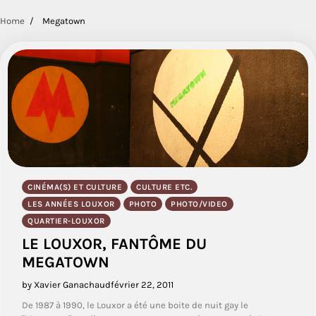
Home
Megatown
CINÉMA(S) ET CULTURE
CULTURE ETC.
LES ANNÉES LOUXOR
PHOTO
PHOTO/VIDEO
QUARTIER-LOUXOR
LE LOUXOR, FANTÔME DU
MEGATOWN
by Xavier Ganachaud
février 22, 2011
De 1987 à 1990, le Louxor a été une boite de nuit gay le