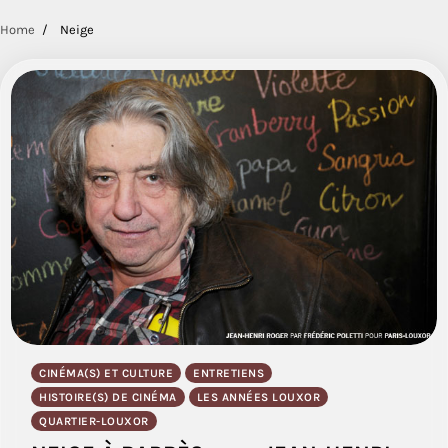
Home
Neige
CINÉMA(S) ET CULTURE
ENTRETIENS
HISTOIRE(S) DE CINÉMA
LES ANNÉES LOUXOR
QUARTIER-LOUXOR