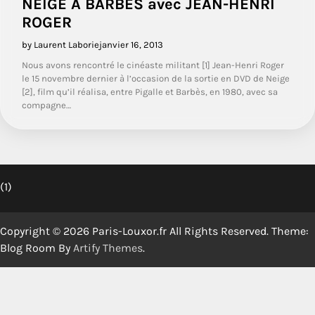
NEIGE À BARBÈS avec JEAN-HENRI
ROGER
by Laurent Laborie
janvier 16, 2013
Nous avons rencontré le cinéaste militant [1] Jean-Henri Roger
le 15 novembre dernier à l’occasion de la sortie en DVD de Neige
[2], film qu’il réalisa, entre Pigalle et Barbès, en 1980, avec sa
compagne…
(1)
Copyright © 2026 Paris-Louxor.fr All Rights Reserved. Theme:
Blog Room By
Artify Themes
.