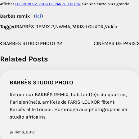
Afficher
LES RENDEZ-VOUS DE PARIS-LOUXOR
sur une carte plus grande
Barbès remix 1 (
ici
)
Tagged
BARBÈS REMIX 2
,
NWMA
,
PARIS-LOUXOR
,
Vidéo
BARBÈS STUDIO PHOTO #2
CINÉMAS DE PARIS
Navigation
de
Related Posts
l’article
BARBÈS STUDIO PHOTO
Retour sur BARBÈS REMIX, habitant(e)s du quartier,
Parisien(ne)s, ami(e)s de PARIS-LOUXOR fêtent
Barbès et le Louxor. Hommage aux photographes de
studio africains.
juillet 8, 2012