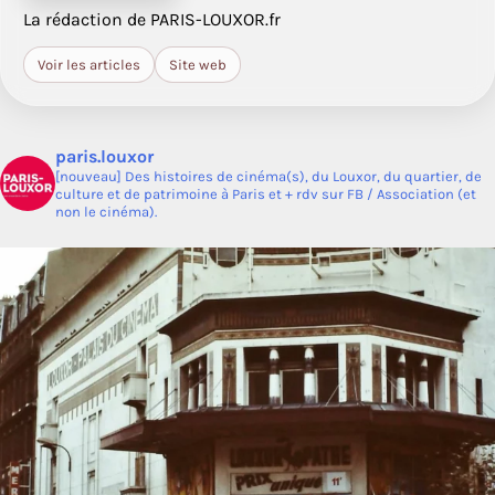
La rédaction de PARIS-LOUXOR.fr
Voir les articles
Site web
paris.louxor
[nouveau] Des histoires de cinéma(s), du Louxor, du quartier, de
culture et de patrimoine à Paris et + rdv sur FB / Association (et
non le cinéma).