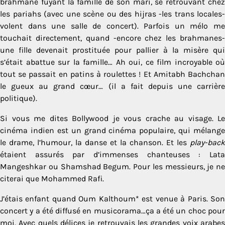
brahmane fuyant la famille de son mari, se retrouvant chez
les pariahs (avec une scène ou des hijras -les trans locales-
volent dans une salle de concert). Parfois un mélo me
touchait directement, quand -encore chez les brahmanes-
une fille devenait prostituée pour pallier à la misère qui
s’était abattue sur la famille… Ah oui, ce film incroyable où
tout se passait en patins à roulettes ! Et Amitabh Bachchan
le gueux au grand cœur… (il a fait depuis une carrière
politique).
Si vous me dites Bollywood je vous crache au visage. Le
cinéma indien est un grand cinéma populaire, qui mélange
le drame, l’humour, la danse et la chanson. Et les
play-back
étaient assurés par d’immenses chanteuses : Lata
Mangeshkar ou Shamshad Begum. Pour les messieurs, je ne
citerai que Mohammed Rafi.
J’étais enfant quand Oum Kalthoum* est venue à Paris. Son
concert y a été diffusé en musicorama…ça a été un choc pour
moi. Avec quels délices je retrouvais les grandes voix arabes