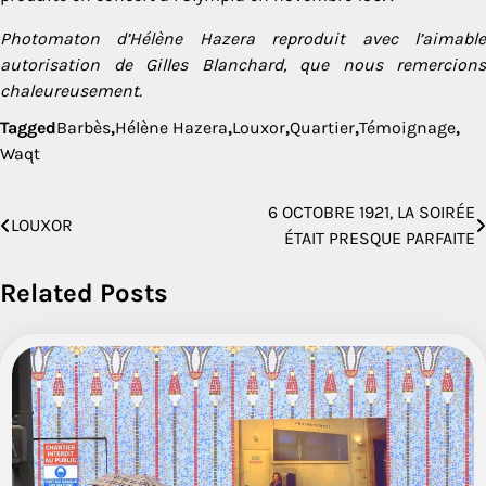
Photomaton d’Hélène Hazera reproduit avec l’aimable
autorisation de Gilles Blanchard, que nous remercions
chaleureusement.
Tagged
Barbès
,
Hélène Hazera
,
Louxor
,
Quartier
,
Témoignage
,
Waqt
6 OCTOBRE 1921, LA SOIRÉE
Navigation
LOUXOR
ÉTAIT PRESQUE PARFAITE
de
Related Posts
l’article