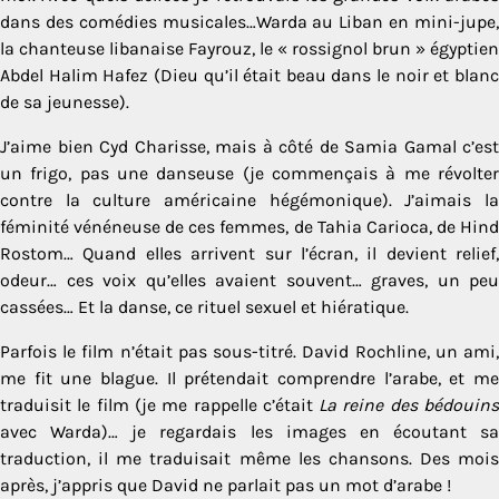
dans des comédies musicales…Warda au Liban en mini-jupe,
la chanteuse libanaise Fayrouz, le « rossignol brun » égyptien
Abdel Halim Hafez (Dieu qu’il était beau dans le noir et blanc
de sa jeunesse).
J’aime bien Cyd Charisse, mais à côté de Samia Gamal c’est
un frigo, pas une danseuse (je commençais à me révolter
contre la culture américaine hégémonique). J’aimais la
féminité vénéneuse de ces femmes, de Tahia Carioca, de Hind
Rostom… Quand elles arrivent sur l’écran, il devient relief,
odeur… ces voix qu’elles avaient souvent… graves, un peu
cassées… Et la danse, ce rituel sexuel et hiératique.
Parfois le film n’était pas sous-titré. David Rochline, un ami,
me fit une blague. Il prétendait comprendre l’arabe, et me
traduisit le film (je me rappelle c’était
La reine des bédouin
avec Warda)… je regardais les images en écoutant sa
traduction, il me traduisait même les chansons. Des mois
après, j’appris que David ne parlait pas un mot d’arabe !