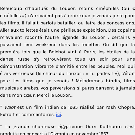
Beaucoup d’habitués du Louxor, moins cinéphiles (ou «
cinéfolles ») n’arrivaient pas à croire que je venais juste pour
les films. Il fallait parfois batailler, ou faire des concessions.
Aller aux toilettes était une périlleuse expédition. Des copains
m’avaient raconté l’autre légende du Louxor : certains y
passaient leur week-end dans les toilettes. On dit que la
première fois que le Bolchoï vint à Paris, les étoiles de la
danse russe s’y retrouvèrent tous un soir pour une
démonstration vibrante d’amitié entre les peuples. Moi qui
étais vertueuse (le chœur du Louxor : « Tu parles ! »), c’était
pour les films que je venais ! Mélodrames hindis, films
musicaux arabes, vos perversions si pures dansent à jamais
dans mon cœur. Merci le Louxor…
*
Waqt
est un film indien de 1965 réalisé par Yash Chopra
Extrait et commentaires,
ici
.
* La grande chanteuse égyptienne Oum Kalthoum s’est
produite en concert à l’Olympia en novembre 1967.