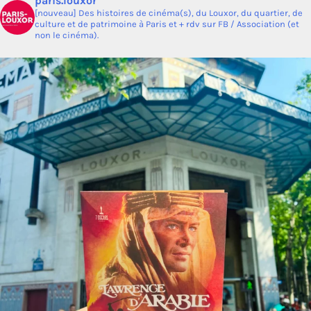
paris.louxor
[nouveau] Des histoires de cinéma(s), du Louxor, du quartier, de
culture et de patrimoine à Paris et + rdv sur FB / Association (et
non le cinéma).