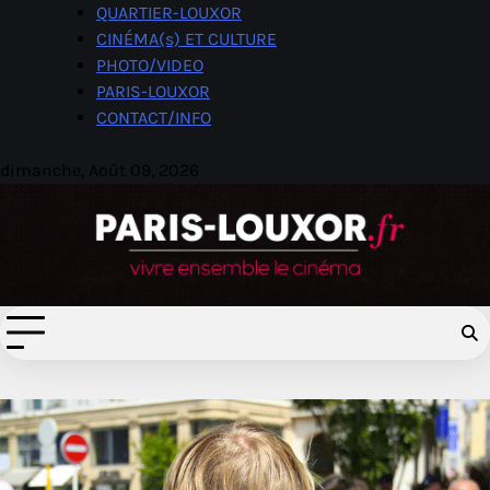
Skip
QUARTIER-LOUXOR
to
CINÉMA(s) ET CULTURE
content
PHOTO/VIDEO
PARIS-LOUXOR
CONTACT/INFO
dimanche, Août 09, 2026