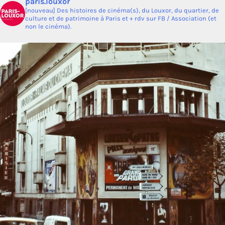
paris.louxor
[nouveau] Des histoires de cinéma(s), du Louxor, du quartier, de
culture et de patrimoine à Paris et + rdv sur FB / Association (et
non le cinéma).