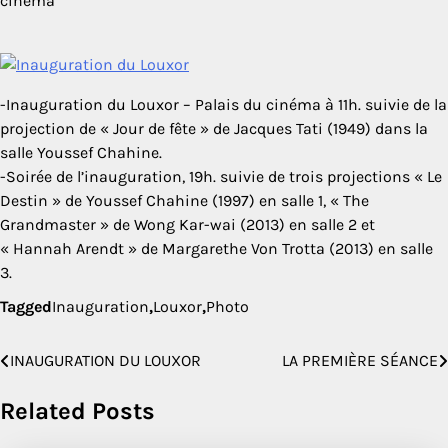
cinéma
-Inauguration du Louxor – Palais du cinéma à 11h. suivie de la
projection de « Jour de fête » de Jacques Tati (1949) dans la
salle Youssef Chahine.
-Soirée de l’inauguration, 19h. suivie de trois projections « Le
Destin » de Youssef Chahine (1997) en salle 1, « The
Grandmaster » de Wong Kar-wai (2013) en salle 2 et
« Hannah Arendt » de Margarethe Von Trotta (2013) en salle
3.
Tagged
Inauguration
,
Louxor
,
Photo
INAUGURATION DU LOUXOR
LA PREMIÈRE SÉANCE
Navigation
de
Related Posts
l’article