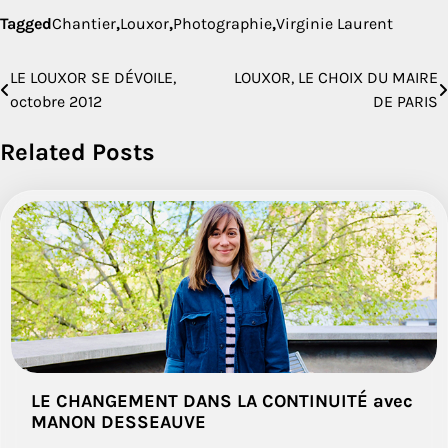
Tagged
Chantier
,
Louxor
,
Photographie
,
Virginie Laurent
LE LOUXOR SE DÉVOILE,
LOUXOR, LE CHOIX DU MAIRE
Navigation
octobre 2012
DE PARIS
de
Related Posts
l’article
LE CHANGEMENT DANS LA CONTINUITÉ avec
MANON DESSEAUVE