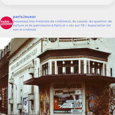
paris.louxor
[nouveau] Des histoires de cinéma(s), du Louxor, du quartier, de
culture et de patrimoine à Paris et + rdv sur FB / Association (et
non le cinéma).