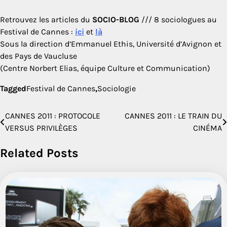
Retrouvez les articles du
SOCIO-BLOG
/// 8 sociologues au
Festival de Cannes :
ici
et
là
Sous la direction d’Emmanuel Ethis, Université d’Avignon et
des Pays de Vaucluse
(Centre Norbert Elias, équipe Culture et Communication)
Tagged
Festival de Cannes
,
Sociologie
CANNES 2011 : PROTOCOLE
CANNES 2011 : LE TRAIN DU
Navigation
VERSUS PRIVILÈGES
CINÉMA
de
Related Posts
l’article