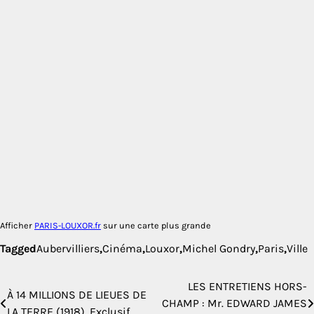
Afficher
PARIS-LOUXOR.fr
sur une carte plus grande
Tagged
Aubervilliers
,
Cinéma
,
Louxor
,
Michel Gondry
,
Paris
,
Ville
LES ENTRETIENS HORS-
Navigation
À 14 MILLIONS DE LIEUES DE
CHAMP : Mr. EDWARD JAMES
LA TERRE (1918). Exclusif