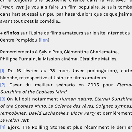
Frelon Vert,
je voulais faire un film populaire. Je suis tombé
dans l’art et essai un peu par hasard, alors que ce que j’aime
avant tout c’est la comédie…
+ d’infos
sur l’Usine de films amateurs sur le site internet du
Centre Pompidou [
lien
]
Remerciements à Sylvie Pras, Clémentine Charlemaine,
Philippe Pumain, la Mission cinéma, Géraldine Mailles.
[1]
Du 16 février au 28 mars (avec prolongation), carte
blanche, rétrospective et Usine de films amateurs.
[2]
Oscar du meilleur scénario en 2005 pour
Eternal
Sunshine of the Spotless Mind
[3]
On lui doit notamment
Human nature
,
Eternal Sunshine
of the Spotless Mind
,
La Science des rêves
,
Soignez sympas
rembobinez,
David Lachapelle’s Block Party
et dernièrement
Le
Frelon vert.
[4]
Björk, The Rollling Stones et plus récemment le dernier