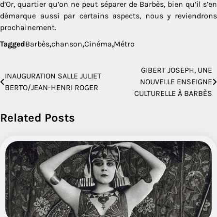
d’Or, quartier qu’on ne peut séparer de Barbès, bien qu’il s’en
démarque aussi par certains aspects, nous y reviendrons
prochainement.
Tagged
Barbès
,
chanson
,
Cinéma
,
Métro
GIBERT JOSEPH, UNE
Navigation
INAUGURATION SALLE JULIET
NOUVELLE ENSEIGNE
BERTO/JEAN-HENRI ROGER
de
CULTURELLE À BARBÈS
l’article
Related Posts