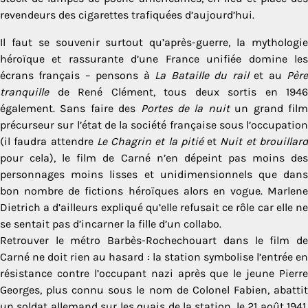
revendeurs des cigarettes trafiquées d’aujourd’hui.
Il faut se souvenir surtout qu’après-guerre, la mythologie
héroïque et rassurante d’une France unifiée domine les
écrans français – pensons à
La Bataille du rail
et au
Pèr
tranquille
de René Clément, tous deux sortis en 1946
également. Sans faire des
Portes de la nuit
un grand fil
précurseur sur l’état de la société française sous l’occupation
(il faudra attendre
Le Chagrin et la pitié
et
Nuit et brouillar
pour cela), le film de Carné n’en dépeint pas moins des
personnages moins lisses et unidimensionnels que dans
bon nombre de fictions héroïques alors en vogue. Marlene
Dietrich a d’ailleurs expliqué qu’elle refusait ce rôle car elle ne
se sentait pas d’incarner la fille d’un collabo.
Retrouver le métro Barbès-Rochechouart dans le film de
Carné ne doit rien au hasard : la station symbolise l’entrée en
résistance contre l’occupant nazi après que le jeune Pierre
Georges, plus connu sous le nom de Colonel Fabien, abattit
un soldat allemand sur les quais de la station, le 21 août 1941.