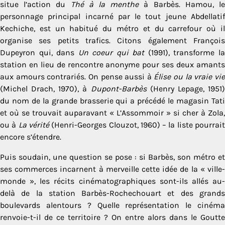
situe l’action du
Thé à la menthe
à Barbès. Hamou, l
personnage principal incarné par le tout jeune Abdellatif
Kechiche, est un habitué du métro et du carrefour où il
organise ses petits trafics. Citons également François
Dupeyron qui, dans
Un coeur qui bat
(1991), transforme l
station en lieu de rencontre anonyme pour ses deux amants
aux amours contrariés. On pense aussi à
Élise ou la vraie vi
(Michel Drach, 1970), à
Dupont-Barbès
(Henry Lepage, 1951
du nom de la grande brasserie qui a précédé le magasin Tati
et où se trouvait auparavant « L’Assommoir » si cher à Zola,
ou à
La vérité
(Henri-Georges Clouzot, 1960) – la liste pourrai
encore s’étendre.
Puis soudain, une question se pose : si Barbès, son métro et
ses commerces incarnent à merveille cette idée de la « ville-
monde », les récits cinématographiques sont-ils allés au-
delà de la station Barbès-Rochechouart et des grands
boulevards alentours ? Quelle représentation le cinéma
renvoie-t-il de ce territoire ? On entre alors dans le Goutte