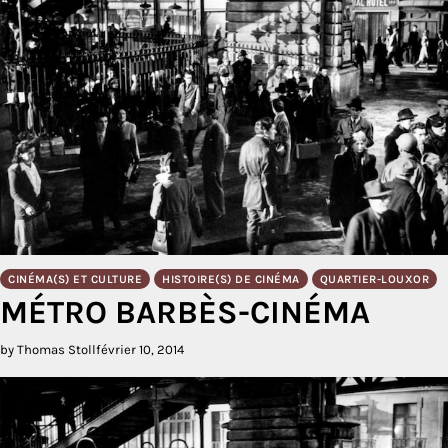
CINÉMA(S) ET CULTURE
HISTOIRE(S) DE CINÉMA
QUARTIER-LOUXOR
MÉTRO BARBÈS-CINÉMA
by Thomas Stoll
février 10, 2014