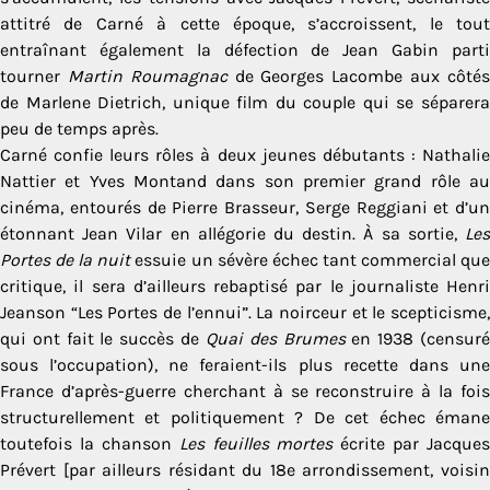
attitré de Carné à cette époque, s’accroissent, le tout
entraînant également la défection de Jean Gabin parti
tourner
Martin Roumagnac
de Georges Lacombe aux côté
de Marlene Dietrich, unique film du couple qui se séparera
peu de temps après.
Carné confie leurs rôles à deux jeunes débutants : Nathalie
Nattier et Yves Montand dans son premier grand rôle au
cinéma, entourés de Pierre Brasseur, Serge Reggiani et d’un
étonnant Jean Vilar en allégorie du destin. À sa sortie,
Les
Portes de la nuit
essuie un sévère échec tant commercial qu
critique, il sera d’ailleurs rebaptisé par le journaliste Henri
Jeanson “Les Portes de l’ennui”. La noirceur et le scepticisme,
qui ont fait le succès de
Quai des Brumes
en 1938 (censur
sous l’occupation), ne feraient-ils plus recette dans une
France d’après-guerre cherchant à se reconstruire à la fois
structurellement et politiquement ? De cet échec émane
toutefois la chanson
Les feuilles mortes
écrite par Jacques
Prévert [par ailleurs résidant du 18e arrondissement, voisin