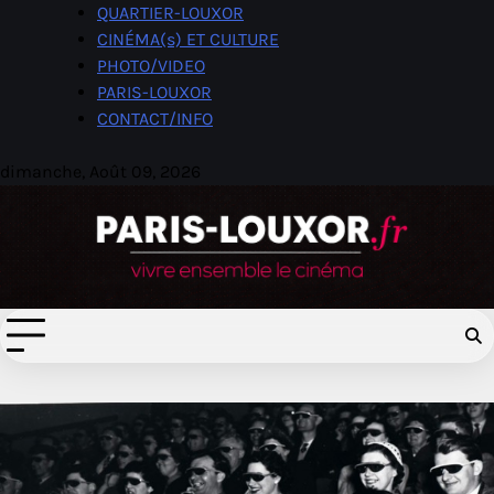
Skip
QUARTIER-LOUXOR
to
CINÉMA(s) ET CULTURE
content
PHOTO/VIDEO
PARIS-LOUXOR
CONTACT/INFO
dimanche, Août 09, 2026