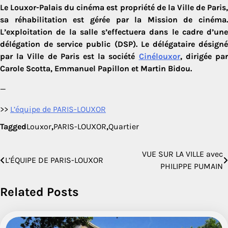
Le Louxor-Palais du cinéma est propriété de la Ville de Paris,
sa réhabilitation est gérée par la Mission de cinéma.
L’exploitation de la salle s’effectuera dans le cadre d’une
délégation de service public (DSP). Le délégataire désigné
par la Ville de Paris est la société
Cinélouxor
, dirigée pa
Carole Scotta, Emmanuel Papillon et Martin Bidou.
—
>>
L’équipe de PARIS-LOUXOR
Tagged
Louxor
,
PARIS-LOUXOR
,
Quartier
VUE SUR LA VILLE avec
Navigation
L’ÉQUIPE DE PARIS-LOUXOR
PHILIPPE PUMAIN
de
Related Posts
l’article