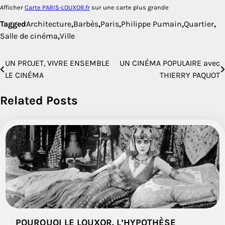
Afficher
Carte PARIS-LOUXOR.fr
sur une carte plus grande
Tagged
Architecture
,
Barbès
,
Paris
,
Philippe Pumain
,
Quartier
,
Salle de cinéma
,
Ville
UN PROJET, VIVRE ENSEMBLE
UN CINÉMA POPULAIRE avec
Navigation
LE CINÉMA
THIERRY PAQUOT
de
Related Posts
l’article
POURQUOI LE LOUXOR. L’HYPOTHÈSE