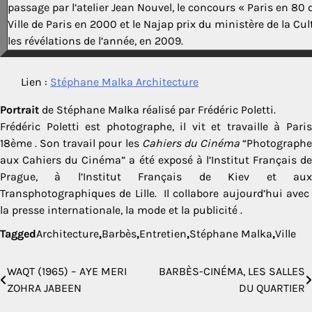
passage par l’atelier Jean Nouvel, le concours « Paris en 80 q
Ville de Paris en 2000 et le Najap prix du ministère de la C
les révélations de l’année, en 2009.
Lien :
Stéphane Malka Architecture
Portrait
de Stéphane Malka réalisé par Frédéric Poletti.
Frédéric Poletti est photographe, il vit et travaille à Paris
18ème . Son travail pour les
Cahiers du Cinéma
“Photograph
aux Cahiers du Cinéma” a été exposé à l’Institut Français de
Prague, à l’Institut Français de Kiev et aux
Transphotographiques de Lille. Il collabore aujourd’hui avec
la presse internationale, la mode et la publicité .
Tagged
Architecture
,
Barbès
,
Entretien
,
Stéphane Malka
,
Ville
WAQT (1965) – AYE MERI
BARBÈS-CINÉMA, LES SALLES
Navigation
ZOHRA JABEEN
DU QUARTIER
de